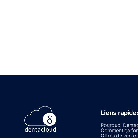
Royal York Plaza, 1500 Royal York Road,
Bureau 200, Toronto (Ontario) M9P 3B6
+1.416.305.1133
info@dentacloud.ai
Liens rapide
Pourquoi Denta
Comment ça fon
Offres de vente