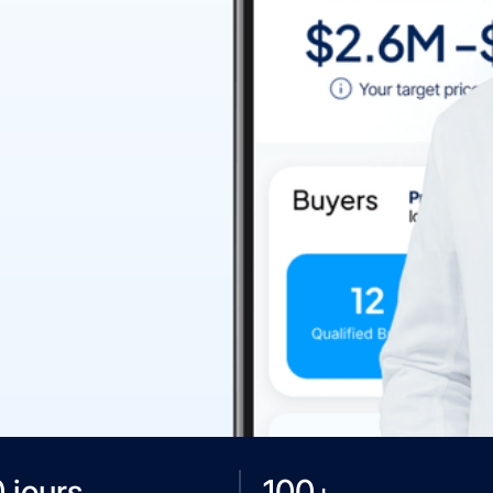
 jours
100